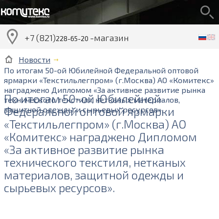
+7 (821)
-магазин
228-65-20
Новости
По итогам 50-ой Юбилейной Федеральной оптовой
ярмарки «Текстильлегпром» (г.Москва) АО «Комитекс»
награджено Дипломом «За активное развитие рынка
По итогам 50-ой Юбилейной
технического текстиля, нетканых материалов,
Федеральной оптовой ярмарки
защитной одежды и сырьевых ресурсов».
«Текстильлегпром» (г.Москва) АО
«Комитекс» награджено Дипломом
«За активное развитие рынка
технического текстиля, нетканых
материалов, защитной одежды и
сырьевых ресурсов».